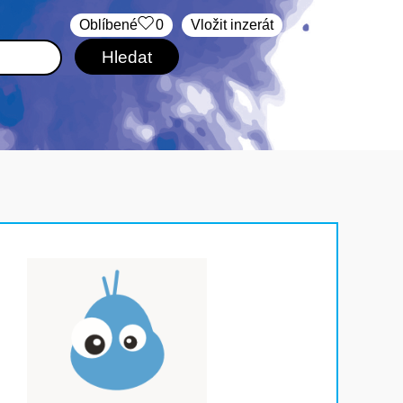
Oblíbené
0
Vložit inzerát