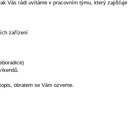
ak Vás rádi uvítáme v pracovním týmu, který zajišťuje
ých zařízení
řeboradice)
víkendů.
otopis, obratem se Vám ozveme.