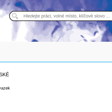
ESKÉ
vazek