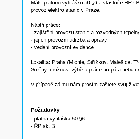
Máte platnou vyhlášku 50 §6 a vlastníte ŘP? P
provoz elektro stanic v Praze.
Náplň práce:
- zajištění provozu stanic a rozvodných tepeln
- jejich provozní údržba a opravy
- vedení provozní evidence
Lokalita: Praha (Michle, Střížkov, Malešice, T
Směny: možnost výběru práce po-pá a nebo i 
V případě zájmu nám prosím zašlete svůj živ
Požadavky
- platná vyhláška 50 §6
- ŘP sk. B