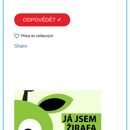
ODPOVĚDĚT ✔
Přidat do oblíbených
Share