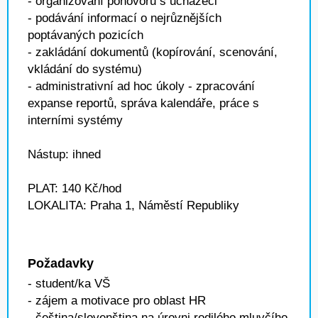
- organizování pohovorů s uchazeči
- podávání informací o nejrůznějších
poptávaných pozicích
- zakládání dokumentů (kopírování, scenování,
vkládání do systému)
- administrativní ad hoc úkoly - zpracování
expanse reportů, správa kalendáře, práce s
interními systémy
Nástup: ihned
PLAT: 140 Kč/hod
LOKALITA: Praha 1, Náměstí Republiky
Požadavky
- student/ka VŠ
- zájem a motivace pro oblast HR
- čeština/slovenština na úrovni rodilého mluvčího