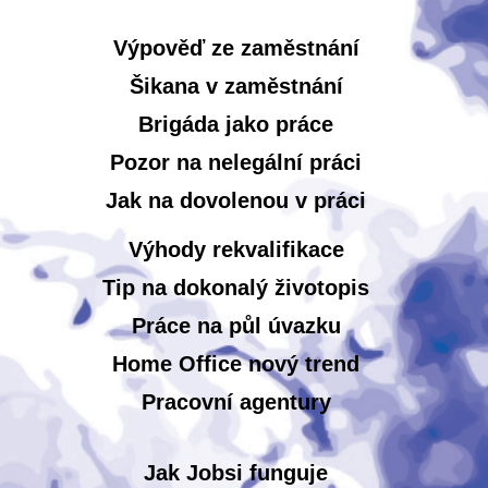
Výpověď ze zaměstnání
Šikana v zaměstnání
Brigáda jako práce
Pozor na nelegální práci
Jak na dovolenou v práci
Výhody rekvalifikace
Tip na dokonalý životopis
Práce na půl úvazku
Home Office nový trend
Pracovní agentury
Jak Jobsi funguje