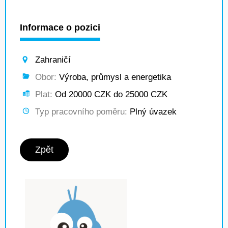
Informace o pozici
Zahraničí
Obor:
Výroba, průmysl a energetika
Plat:
Od 20000 CZK do 25000 CZK
Typ pracovního poměru:
Plný úvazek
Zpět