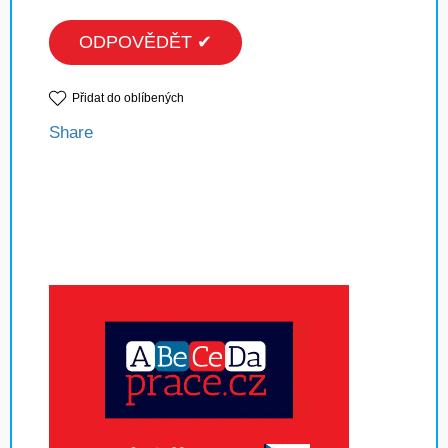
ODPOVĚDĚT ✔
Přidat do oblíbených
Share