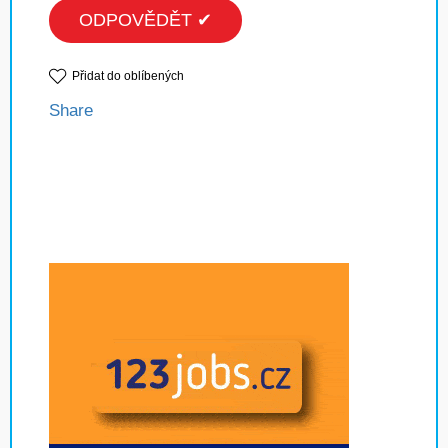
ODPOVĚDĚT ✔
Přidat do oblíbených
Share