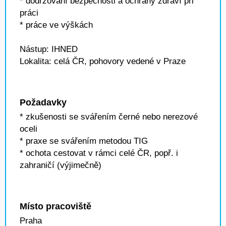
* dodržování bezpečnosti a ochrany zdraví při
práci
* práce ve výškách
Nástup: IHNED
Lokalita: celá ČR, pohovory vedené v Praze
Požadavky
* zkušenosti se svářením černé nebo nerezové
oceli
* praxe se svářením metodou TIG
* ochota cestovat v rámci celé ČR, popř. i
zahraničí (výjimečně)
Místo pracoviště
Praha