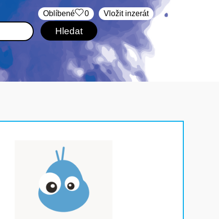
Oblíbené
0
Vložit inzerát