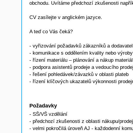
obchodu. Uvítáme předchozí zkušenosti napřík
CV zasílejte v anglickém jazyce.
A teď co Vás čeká?
- vyřizování požadavků zákazníků a dodavate
- komunikace s oddělením kvality nebo výroby
- řízení materiálu – plánování a nákup materiá
- podpora asistentů prodeje a vedoucího prod
- řešení pohledávek/závazků v oblasti plateb
- řízení klíčových ukazatelů výkonnosti prodej
Požadavky
- SŠ/VŠ vzdělání
- předchozí zkušenosti z oblasti nákupu/prode
- velmi pokročilá úroveň AJ - každodenní komu