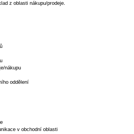
lad z oblasti nákupu/prodeje.
lů
lu
eje/nákupu
ního oddělení
je
nikace v obchodní oblasti