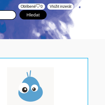
Oblíbené
0
Vložit inzerát