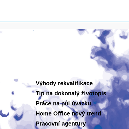
Výhody rekvalifikace
Tip na dokonalý životopis
Práce na půl úvazku
Home Office nový trend
Pracovní agentury