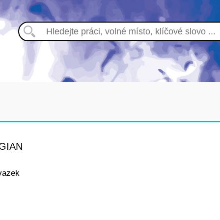
GIAN
vazek