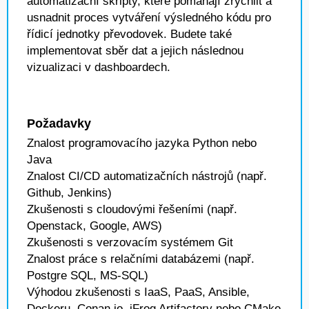
automatizační skripty, které pomáhájí zrychlit a
usnadnit proces vytváření výsledného kódu pro
řídicí jednotky převodovek. Budete také
implementovat sběr dat a jejich následnou
vizualizaci v dashboardech.
Požadavky
Znalost programovacího jazyka Python nebo
Java
Znalost CI/CD automatizačních nástrojů (např.
Github, Jenkins)
Zkušenosti s cloudovými řešeními (např.
Openstack, Google, AWS)
Zkušenosti s verzovacím systémem Git
Znalost práce s relačními databázemi (např.
Postgre SQL, MS-SQL)
Výhodou zkušenosti s IaaS, PaaS, Ansible,
Dockeru, Conan.io, jFrog Artifactory nebo CMake