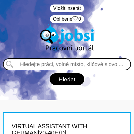
Vložit inzerát
Oblíbené
0
VIRTUAL ASSISTANT WITH
GERMAN|20-40H/D|