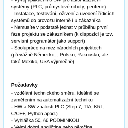
systémy (PLC, průmyslové roboty, periferie)
- Instalace, testování, oživení a uvedení řídicích
systémů do provozu interně i u zákazníka
- Nemusíte v podstatě jednat v průběhu první
fáze projektu se zákazníkem (k dispozici je tzv.
servisní programátor jako support)
- Spolupráce na mezinárodních projektech
(převážně Německo, , Polsko, Rakousko, ale
také Mexiko, USA výjimečně)
Požadavky
- vzdělání technického směru, ideálně se
zaměřením na automatizační techniku
- HW a SW znalosti PLC (Step 7, TIA, KRL,
C/C++, Python apod.)
- Vyhláška 50, §6 PODMÍNKOU
- Velmi dobrá angličtina nebo němčina