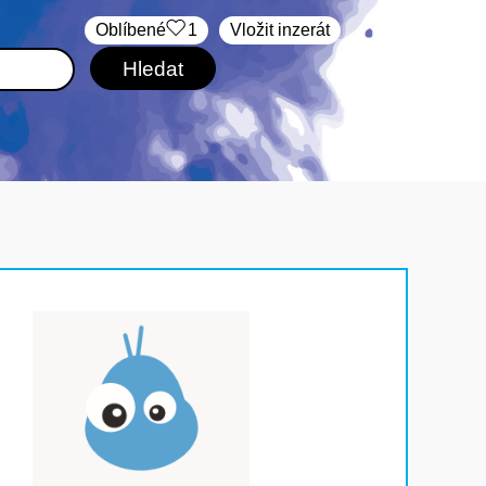
Oblíbené
1
Vložit inzerát