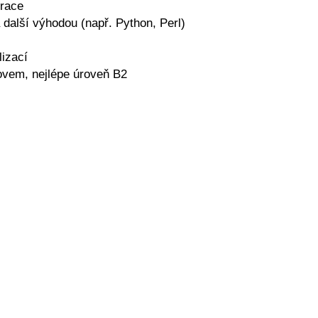
trace
 další výhodou (např. Python, Perl)
lizací
lovem, nejlépe úroveň B2