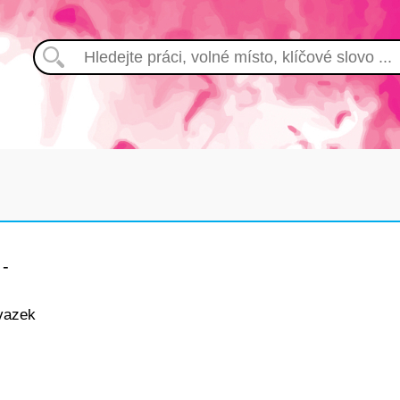
-
vazek