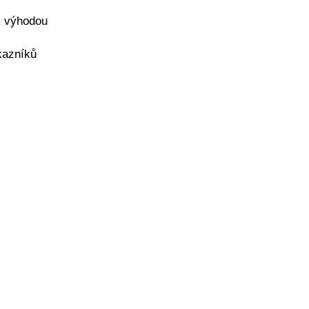
yk výhodou
kazníků