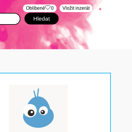
Oblíbené
0
Vložit inzerát