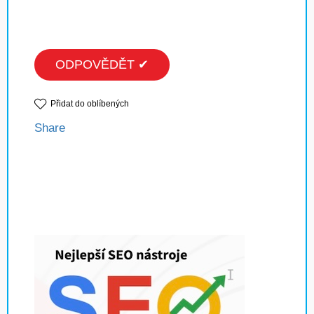
ODPOVĚDĚT ✔
Přidat do oblíbených
Share