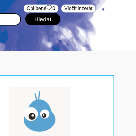
Oblíbené
0
Vložit inzerát