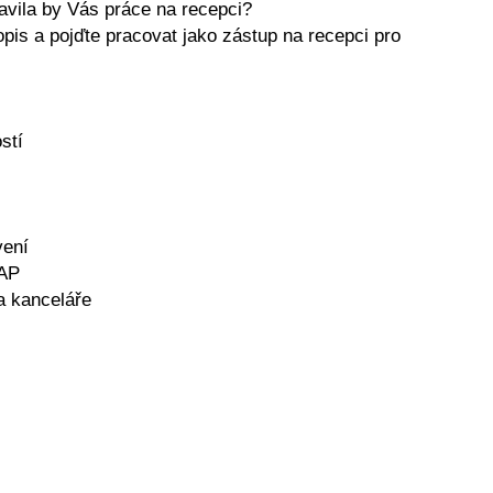
Bavila by Vás práce na recepci?
pis a pojďte pracovat jako zástup na recepci pro
stí
vení
SAP
 a kanceláře