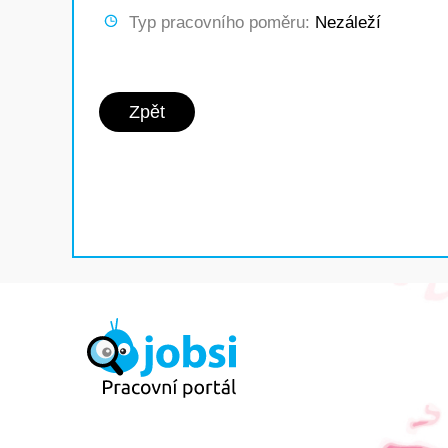
Typ pracovního poměru:
Nezáleží
Zpět