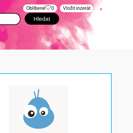
Oblíbené
0
Vložit inzerát