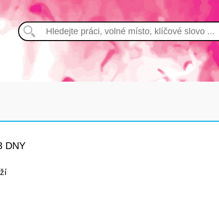
3 DNY
ží