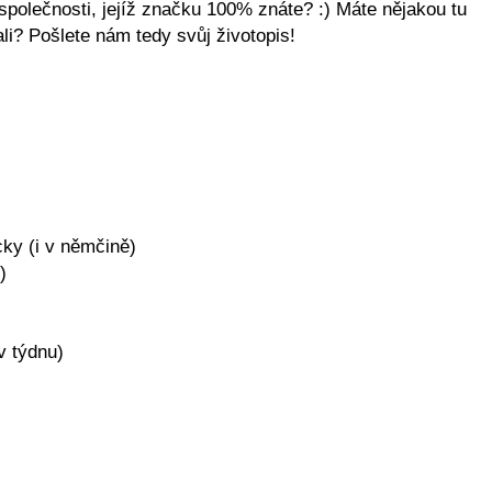
společnosti, jejíž značku 100% znáte? :) Máte nějakou tu
ali? Pošlete nám tedy svůj životopis!
ky (i v němčině)
)
v týdnu)