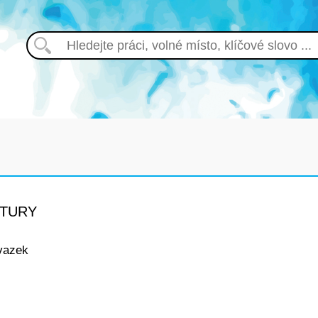
KTURY
vazek