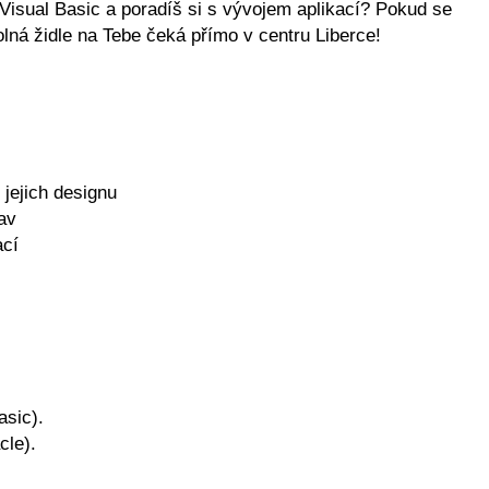
isual Basic a poradíš si s vývojem aplikací? Pokud se
olná židle na Tebe čeká přímo v centru Liberce!
 jejich designu
tav
ací
asic).
cle).