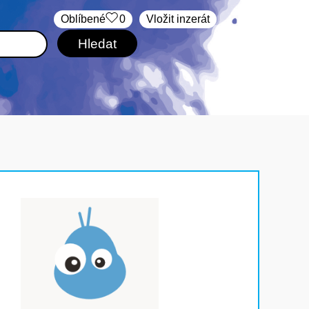
Oblíbené
0
Vložit inzerát