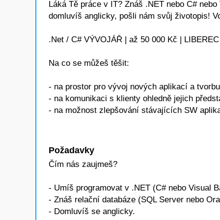
Láká Tě práce v IT? Znáš .NET nebo C# nebo V
domluvíš anglicky, pošli nám svůj životopis! V
.Net / C# VÝVOJÁŘ | až 50 000 Kč | LIBEREC
Na co se můžeš těšit:
- na prostor pro vývoj nových aplikací a tvorbu
- na komunikaci s klienty ohledně jejich předs
- na možnost zlepšování stávajících SW aplik
Požadavky
Čím nás zaujmeš?
- Umíš programovat v .NET (C# nebo Visual B
- Znáš relační databáze (SQL Server nebo Ora
- Domluvíš se anglicky.