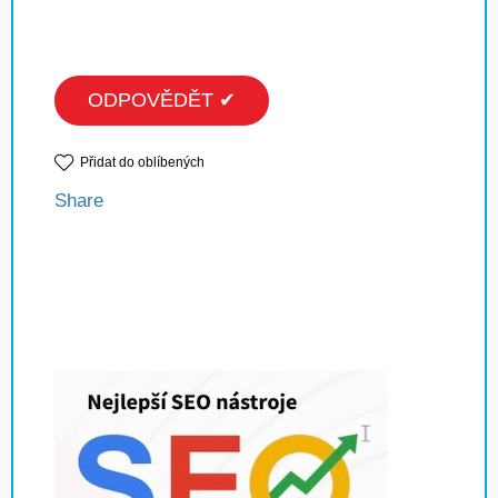
ODPOVĚDĚT ✔
Přidat do oblíbených
Share