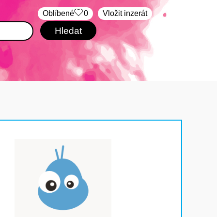
Oblíbené
0
Vložit inzerát