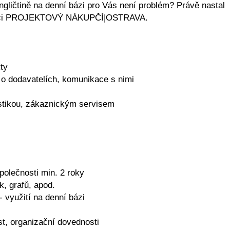
ičtině na denní bázi pro Vás není problém? Právě nastal
pozici PROJEKTOVÝ NÁKUPČÍ|OSTRAVA.
ty
 o dodavatelích, komunikace s nimi
istikou, zákaznickým servisem
polečnosti min. 2 roky
k, grafů, apod.
- využití na denní bázi
t, organizační dovednosti