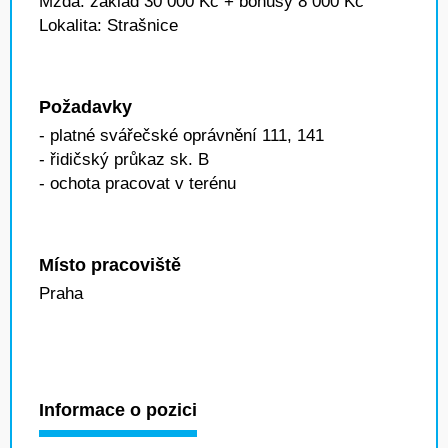
Mzda: základ 30 000 Kč + bonusy 8 000 Kč
Lokalita: Strašnice
Požadavky
- platné svářečské oprávnění 111, 141
- řidičský průkaz sk. B
- ochota pracovat v terénu
Místo pracoviště
Praha
Informace o pozici