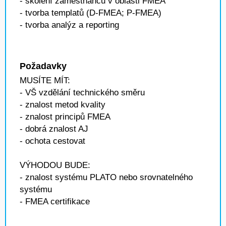
- školení zaměstnanců v oblasti FMEA
- tvorba templatů (D-FMEA; P-FMEA)
- tvorba analýz a reporting
Požadavky
MUSÍTE MÍT:
- VŠ vzdělání technického směru
- znalost metod kvality
- znalost principů FMEA
- dobrá znalost AJ
- ochota cestovat
VÝHODOU BUDE:
- znalost systému PLATO nebo srovnatelného
systému
- FMEA certifikace