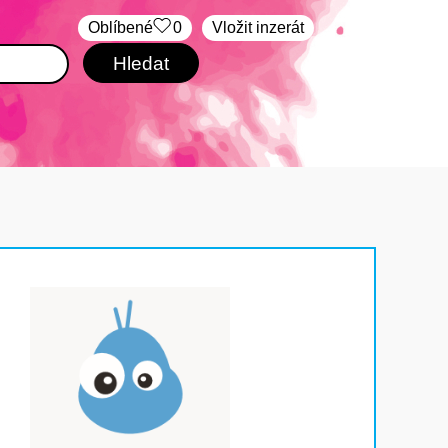
Oblíbené
0
Vložit inzerát