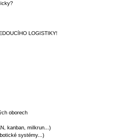
licky?
m VEDOUCÍHO LOGISTIKY!
kých oborech
N, kanban, milkrun...)
botické systémy...)