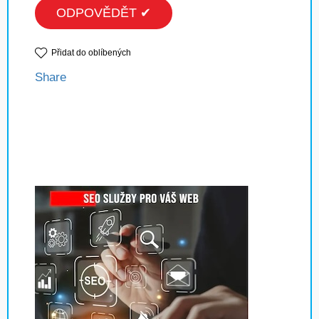
ODPOVĚDĚT ✔
Přidat do oblíbených
Share