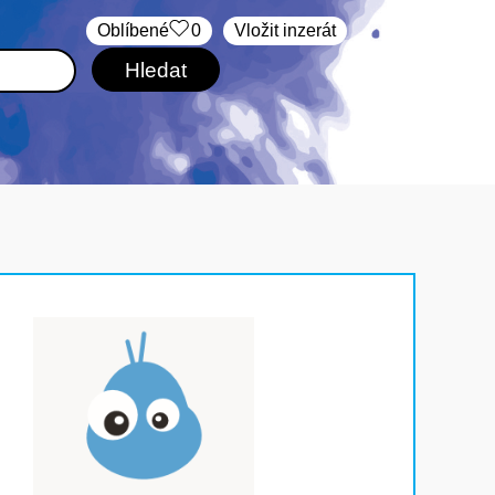
Oblíbené
0
Vložit inzerát