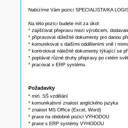
Nabízíme Vám pozici SPECIALISTA/KA LOGI
Na této pozici budete mít za úkol:
* zajišťovat přepravu mezi výrobcem, dodava
* připravovat důležité dokumenty pro danou p
* komunikovat s dalšími odděleními vně i mim
* kontrolovat náležité dokumenty týkající se p
* poptávat různé druhy přepravy po celém svě
* pracovat v ERP systému
Požadavky
* min. SŠ vzdělání
* komunikativní znalost anglického jazyka
* znalost MS Office (Excel, Word)
* praxe na obdobné pozici VÝHODOU
* praxe s ERP systémy VÝHODOU