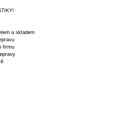
STIKY!
telem a skladem
řepravu
o firmu
řepravy
tě