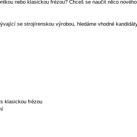
ntkou nebo klasickou frézou? Chceš se naučit něco nového
bývající se strojírenskou výrobou, hledáme vhodné kandidát
s klasickou frézou
ní