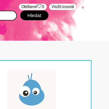
Oblíbené
0
Vložit inzerát