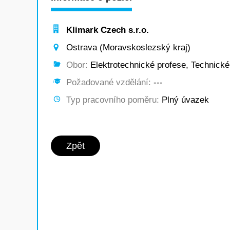
Klimark Czech s.r.o.
Ostrava (Moravskoslezský kraj)
Obor:
Elektrotechnické profese, Technické
Požadované vzdělání:
---
Typ pracovního poměru:
Plný úvazek
Zpět