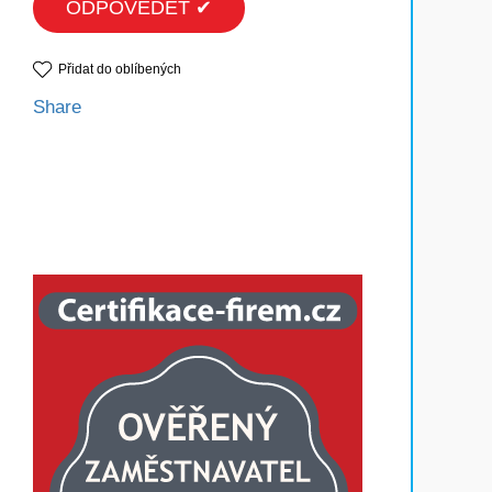
ODPOVĚDĚT ✔
Přidat do oblíbených
Share