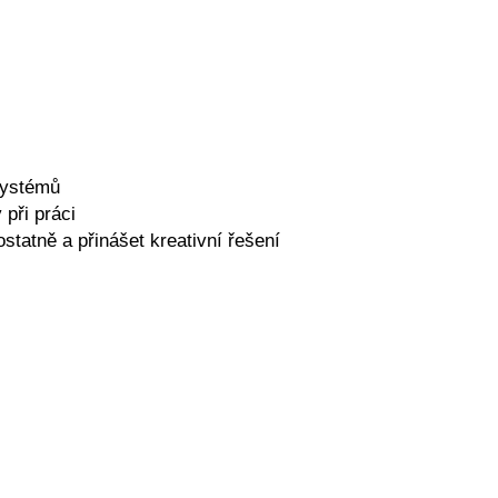
systémů
 při práci
statně a přinášet kreativní řešení