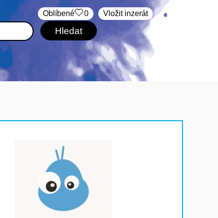
Oblíbené
0
Vložit inzerát