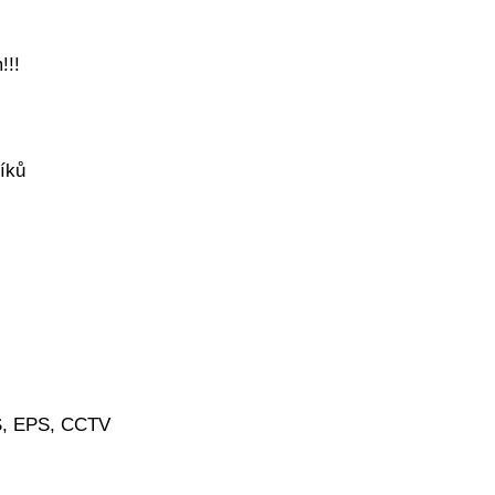
!!!
níků
ZS, EPS, CCTV