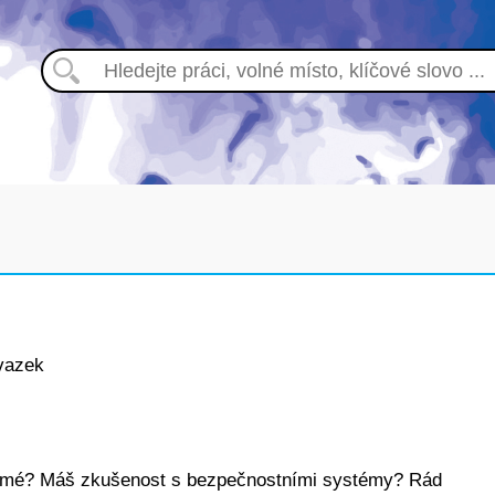
vazek
námé? Máš zkušenost s bezpečnostními systémy? Rád