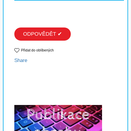
ODPOVĚDĚT ✔
Přidat do oblíbených
Share