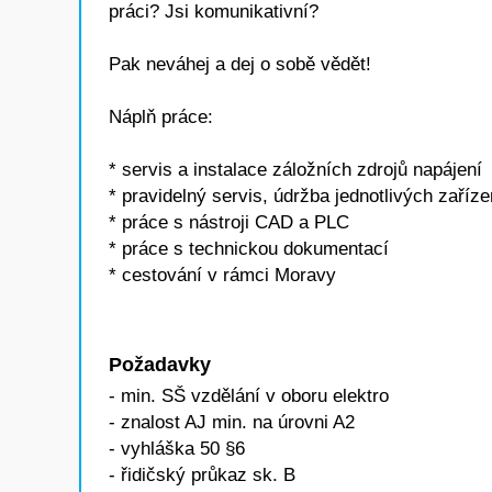
práci? Jsi komunikativní?
Pak neváhej a dej o sobě vědět!
Náplň práce:
* servis a instalace záložních zdrojů napájení
* pravidelný servis, údržba jednotlivých zaříze
* práce s nástroji CAD a PLC
* práce s technickou dokumentací
* cestování v rámci Moravy
Požadavky
- min. SŠ vzdělání v oboru elektro
- znalost AJ min. na úrovni A2
- vyhláška 50 §6
- řidičský průkaz sk. B