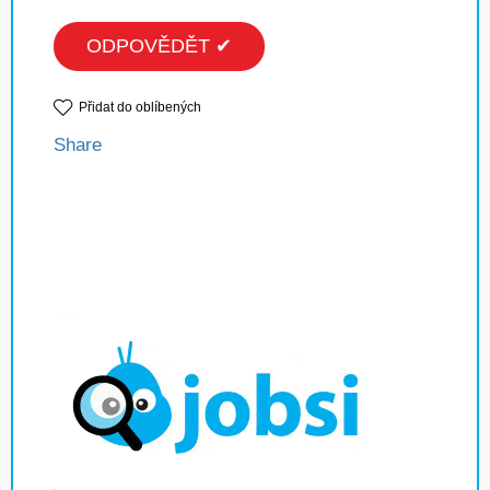
ODPOVĚDĚT ✔
Přidat do oblíbených
Share