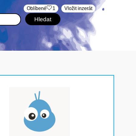
Oblíbené
1
Vložit inzerát