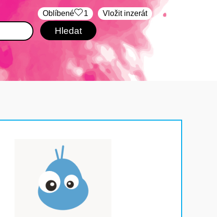
Oblíbené
1
Vložit inzerát