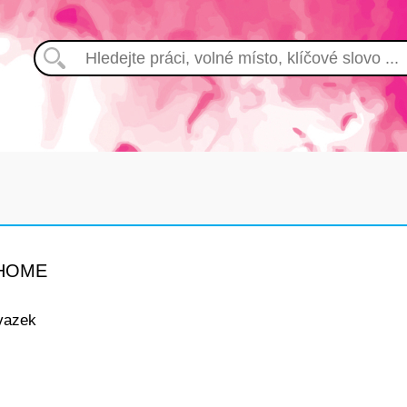
 HOME
vazek