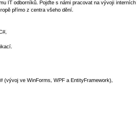
mu IT odborníků. Pojďte s námi pracovat na vývoji interních
vropě přímo z centra všeho dění.
C#,
ikací.
C# (vývoj ve WinForms, WPF a EntityFramework),