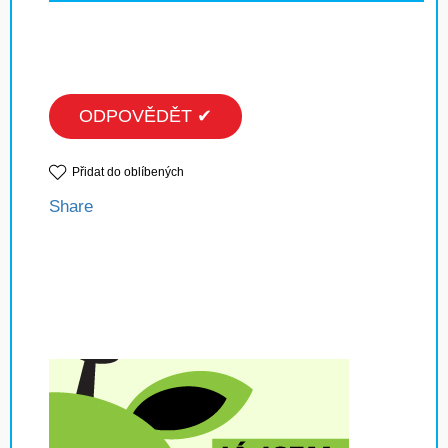
ODPOVĚDĚT ✔
Přidat do oblíbených
Share