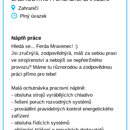
Zahraničí
Plný úvazek
Náplň práce
Hledá se... Ferda Mravenec! :)
Jsi zručný/á, zodpovědný/á, máš za sebou praxi
ve strojírenství a nebojíš se nepřetržitého
provozu? Máme tu různorodou a zodpovědnou
práci přímo pro tebe!
Malá ochutnávka pracovní náplně:
- obsluha strojů vyrábějících chladivo
- řešení poruch rozvodných systémů
- provádění pravidelných kontrol energetického
zařízení
- obsluha řídících systémů
- přijímání hlášení o poruchách dodavatelů