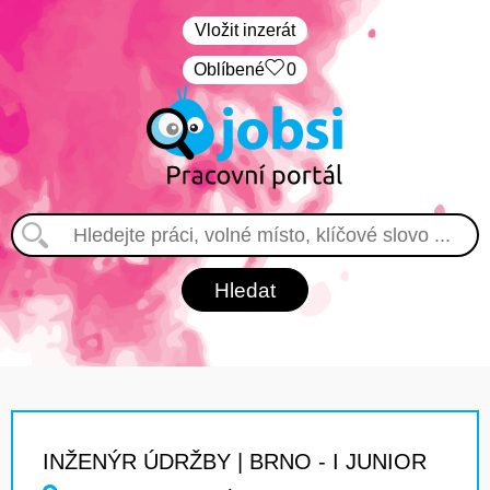
Vložit inzerát
Oblíbené
0
INŽENÝR ÚDRŽBY | BRNO - I JUNIOR