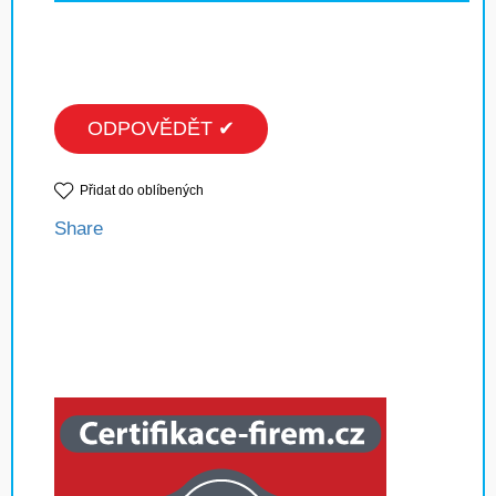
ODPOVĚDĚT ✔
Přidat do oblíbených
Share