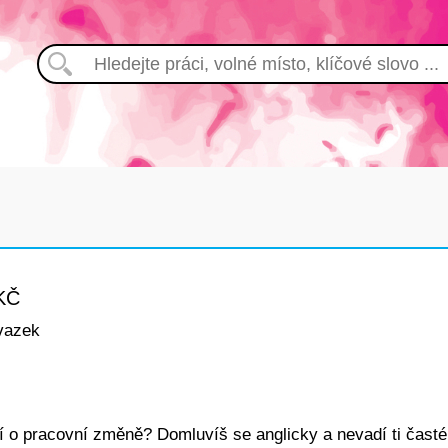
KČ
vazek
í o pracovní změně? Domluvíš se anglicky a nevadí ti časté