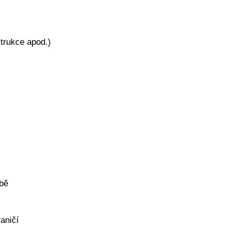
trukce apod.)
vbě
aničí