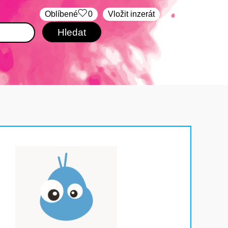
Oblíbené
0
Vložit inzerát