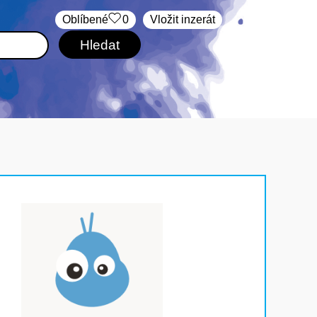
Oblíbené
0
Vložit inzerát