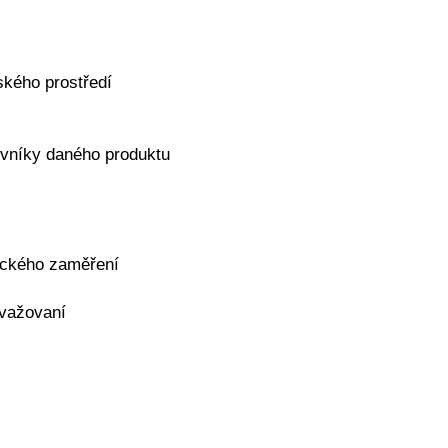
ského prostředí
ovníky daného produktu
ického zaměření
uvažovaní