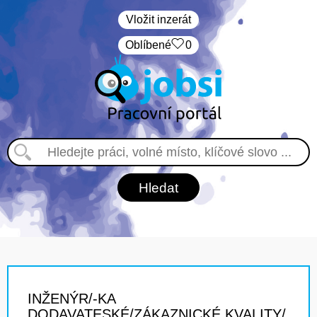
Vložit inzerát
Oblíbené
0
INŽENÝR/-KA
DODAVATESKÉ/ZÁKAZNICKÉ KVALITY/