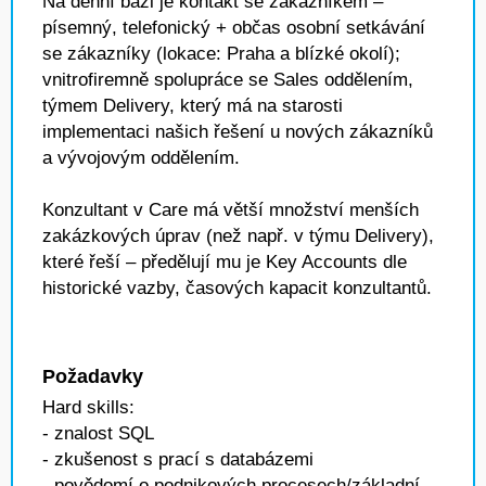
Na denní bázi je kontakt se zákazníkem –
písemný, telefonický + občas osobní setkávání
se zákazníky (lokace: Praha a blízké okolí);
vnitrofiremně spolupráce se Sales oddělením,
týmem Delivery, který má na starosti
implementaci našich řešení u nových zákazníků
a vývojovým oddělením.
Konzultant v Care má větší množství menších
zakázkových úprav (než např. v týmu Delivery),
které řeší – předělují mu je Key Accounts dle
historické vazby, časových kapacit konzultantů.
Požadavky
Hard skills:
- znalost SQL
- zkušenost s prací s databázemi
- povědomí o podnikových procesech/základní