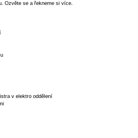
u. Ozvěte se a řekneme si více.
í
vu
stra v elektro oddělení
mi