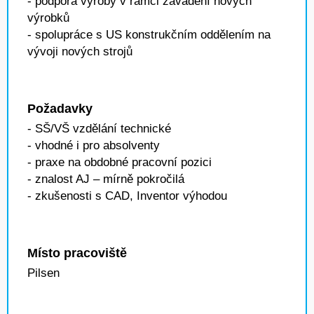
- podpora výroby v rámci zavádění nových
výrobků
- spolupráce s US konstrukčním oddělením na
vývoji nových strojů
Požadavky
- SŠ/VŠ vzdělání technické
- vhodné i pro absolventy
- praxe na obdobné pracovní pozici
- znalost AJ – mírně pokročilá
- zkušenosti s CAD, Inventor výhodou
Místo pracoviště
Pilsen