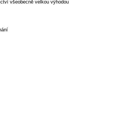
nictví všeobecně velkou výhodou
nání