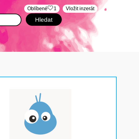
Oblíbené
1
Vložit inzerát