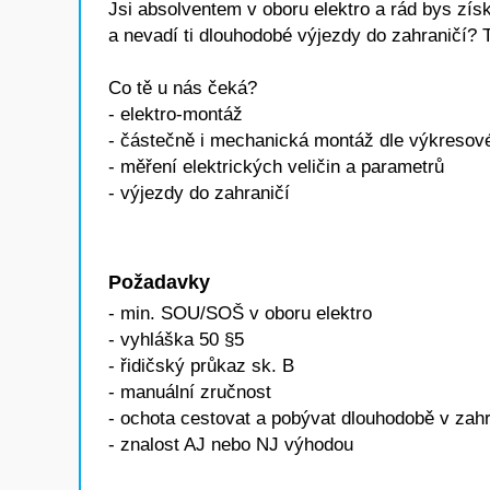
Jsi absolventem v oboru elektro a rád bys zís
a nevadí ti dlouhodobé výjezdy do zahraničí? T
Co tě u nás čeká?
- elektro-montáž
- částečně i mechanická montáž dle výkreso
- měření elektrických veličin a parametrů
- výjezdy do zahraničí
Požadavky
- min. SOU/SOŠ v oboru elektro
- vyhláška 50 §5
- řidičský průkaz sk. B
- manuální zručnost
- ochota cestovat a pobývat dlouhodobě v zahr
- znalost AJ nebo NJ výhodou