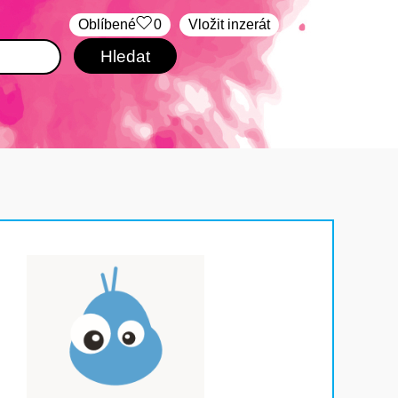
Oblíbené
0
Vložit inzerát