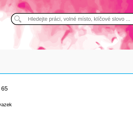
 65
vazek