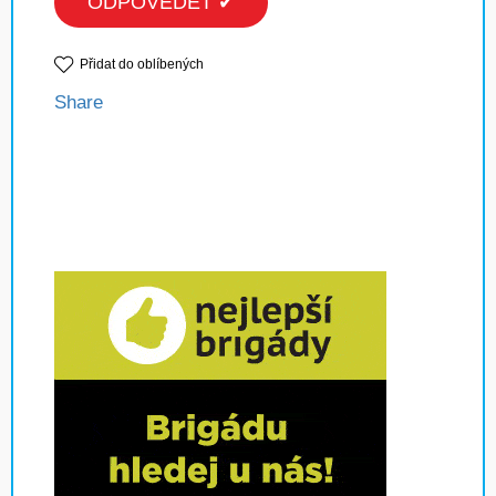
ODPOVĚDĚT ✔
Přidat do oblíbených
Share