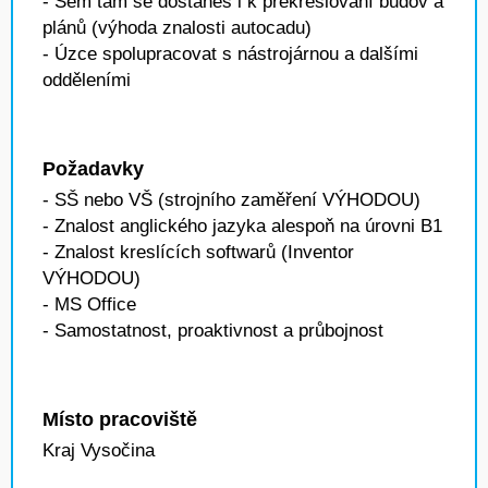
- Sem tam se dostaneš i k překreslování budov a
plánů (výhoda znalosti autocadu)
- Úzce spolupracovat s nástrojárnou a dalšími
odděleními
Požadavky
- SŠ nebo VŠ (strojního zaměření VÝHODOU)
- Znalost anglického jazyka alespoň na úrovni B1
- Znalost kreslících softwarů (Inventor
VÝHODOU)
- MS Office
- Samostatnost, proaktivnost a průbojnost
Místo pracoviště
Kraj Vysočina