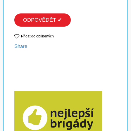
ODPOVĚDĚT ✔
Přidat do oblíbených
Share