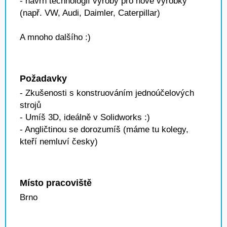
- návrh technologií výroby pro nové výrobky
(např. VW, Audi, Daimler, Caterpillar)
A mnoho dalšího :)
Požadavky
- Zkušenosti s konstruováním jednoúčelových
strojů
- Umíš 3D, ideálně v Solidworks :)
- Angličtinou se dorozumíš (máme tu kolegy,
kteří nemluví česky)
Místo pracoviště
Brno