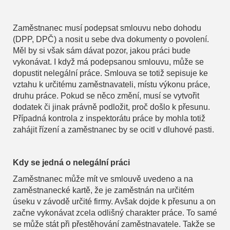
Zaměstnanec musí podepsat smlouvu nebo dohodu
(DPP, DPČ) a nosit u sebe dva dokumenty o povolení.
Měl by si však sám dávat pozor, jakou práci bude
vykonávat. I když má podepsanou smlouvu, může se
dopustit nelegální práce. Smlouva se totiž sepisuje ke
vztahu k určitému zaměstnavateli, místu výkonu práce,
druhu práce. Pokud se něco změní, musí se vytvořit
dodatek či jinak právně podložit, proč došlo k přesunu.
Případná kontrola z inspektorátu práce by mohla totiž
zahájit řízení a zaměstnanec by se ocitl v dluhové pasti.
Kdy se jedná o nelegální práci
Zaměstnanec může mít ve smlouvě uvedeno a na
zaměstnanecké kartě, že je zaměstnán na určitém
úseku v závodě určité firmy. Avšak dojde k přesunu a on
začne vykonávat zcela odlišný charakter práce. To samé
se může stát při přestěhování zaměstnavatele. Takže se