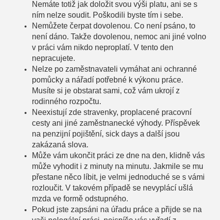
Nemáte totiž jak doložit svou výši platu, ani se s
ním nelze soudit. Poškodili byste tím i sebe.
Nemůžete čerpat dovolenou. Co není psáno, to
není dáno. Takže dovolenou, nemoc ani jiné volno
v práci vám nikdo neproplatí. V tento den
nepracujete.
Nelze po zaměstnavateli vymáhat ani ochranné
pomůcky a nářadí potřebné k výkonu práce.
Musíte si je obstarat sami, což vám ukrojí z
rodinného rozpočtu.
Neexistují zde stravenky, proplacené pracovní
cesty ani jiné zaměstnanecké výhody. Příspěvek
na penzijní pojištění, sick days a další jsou
zakázaná slova.
Může vám ukončit práci ze dne na den, klidně vás
může vyhodit i z minuty na minutu. Jakmile se mu
přestane něco líbit, je velmi jednoduché se s vámi
rozloučit. V takovém případě se nevyplácí ušlá
mzda ve formě odstupného.
Pokud jste zapsáni na úřadu práce a přijde se na