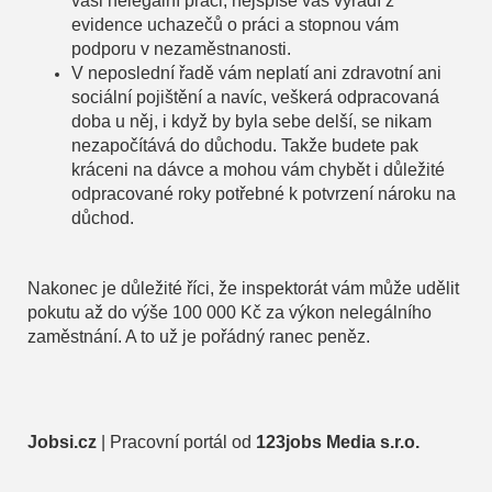
vaši nelegální práci, nejspíše vás vyřadí z
evidence uchazečů o práci a stopnou vám
podporu v nezaměstnanosti.
V neposlední řadě vám neplatí ani zdravotní ani
sociální pojištění a navíc, veškerá odpracovaná
doba u něj, i když by byla sebe delší, se nikam
nezapočítává do důchodu. Takže budete pak
kráceni na dávce a mohou vám chybět i důležité
odpracované roky potřebné k potvrzení nároku na
důchod.
Nakonec je důležité říci, že inspektorát vám může udělit
pokutu až do výše 100 000 Kč za výkon nelegálního
zaměstnání. A to už je pořádný ranec peněz.
Jobsi.cz
| Pracovní portál od
123jobs Media s.r.o.