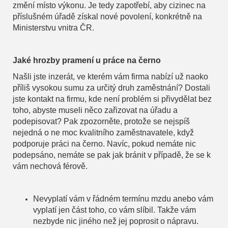
změní místo výkonu. Je tedy zapotřebí, aby cizinec na
příslušném úřadě získal nové povolení, konkrétně na
Ministerstvu vnitra ČR.
Jaké hrozby pramení u práce na černo
Našli jste inzerát, ve kterém vám firma nabízí už naoko
příliš vysokou sumu za určitý druh zaměstnání? Dostali
jste kontakt na firmu, kde není problém si přivydělat bez
toho, abyste museli něco zařizovat na úřadu a
podepisovat? Pak zpozorněte, protože se nejspíš
nejedná o ne moc kvalitního zaměstnavatele, když
podporuje práci na černo. Navíc, pokud nemáte nic
podepsáno, nemáte se pak jak bránit v případě, že se k
vám nechová férově.
Nevyplatí vám v řádném termínu mzdu anebo vám
vyplatí jen část toho, co vám slíbil. Takže vám
nezbyde nic jiného než jej poprosit o nápravu.